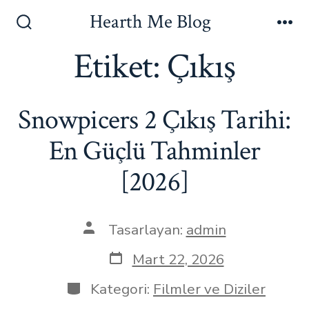
İçeriğe
Hearth Me Blog
atla
Arama
Me
Çubuğunu
Etiket:
Çıkış
Göster/Gizle
Snowpicers 2 Çıkış Tarihi:
En Güçlü Tahminler
[2026]
Yazının
Tasarlayan:
admin
yazarı
Yazı
Mart 22, 2026
tarihi
Kategoriler
Kategori:
Filmler ve Diziler