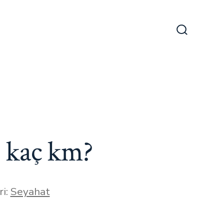
Arama
Çubuğun
Göster/Gi
ı kaç km?
r
ri:
Seyahat