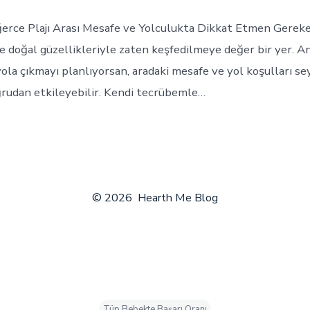
erce Plajı Arası Mesafe ve Yolculukta Dikkat Etmen Gerek
ve doğal güzellikleriyle zaten keşfedilmeye değer bir yer. A
yola çıkmayı planlıyorsan, aradaki mesafe ve yol koşulları s
rudan etkileyebilir. Kendi tecrübemle…
© 2026
Hearth Me Blog
Tüp Bebekte Başarı Oranı