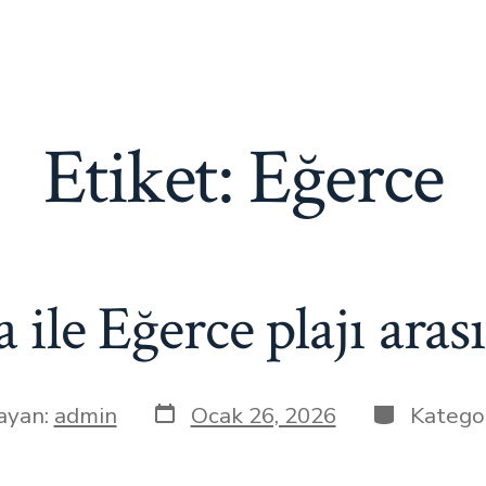
Etiket:
Eğerce
ile Eğerce plajı aras
Yazı
Kategorile
ayan:
admin
Ocak 26, 2026
Katego
tarihi