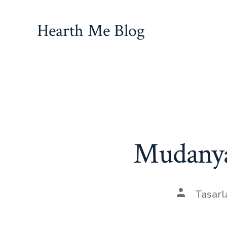
İçeriğe
atla
Hearth Me Blog
Mudanya 
Yazının
Tasarl
yazarı