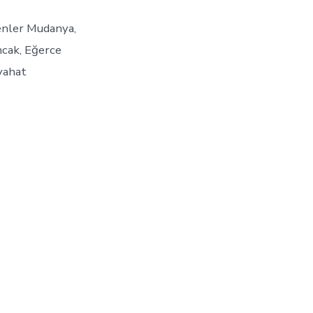
enler Mudanya,
ncak, Eğerce
eyahat