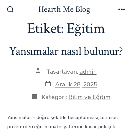
İçeriğe
Hearth Me Blog
atla
Arama
Me
Çubuğunu
Etiket:
Eğitim
Göster/Gizle
Yansımalar nasıl bulunur?
Yazının
Tasarlayan:
admin
yazarı
Yazı
Aralık 28, 2025
tarihi
Kategoriler
Kategori:
Bilim ve Eğitim
Yansımaların doğru şekilde hesaplanması, bilimsel
projelerden eğitim materyallerine kadar pek çok