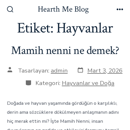
İçeriğe
Hearth Me Blog
atla
Arama
Me
Çubuğunu
Etiket:
Hayvanlar
Göster/Gizle
Mamih nenni ne demek?
Yazı
Yazının
Tasarlayan:
admin
Mart 3, 2026
tarihi
yazarı
Kategoriler
Kategori:
Hayvanlar ve Doğa
Doğada ve hayvan yaşamında gördüğün o karşılıklı,
derin ama sözcüklere dökülmeyen anlaşmanın adını
hiç merak ettin mi? İşte Mamih Nenni, insan