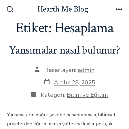
İçeriğe
Hearth Me Blog
atla
Arama
Me
Çubuğunu
Etiket:
Hesaplama
Göster/Gizle
Yansımalar nasıl bulunur?
Yazının
Tasarlayan:
admin
yazarı
Yazı
Aralık 28, 2025
tarihi
Kategoriler
Kategori:
Bilim ve Eğitim
Yansımaların doğru şekilde hesaplanması, bilimsel
projelerden eğitim materyallerine kadar pek çok