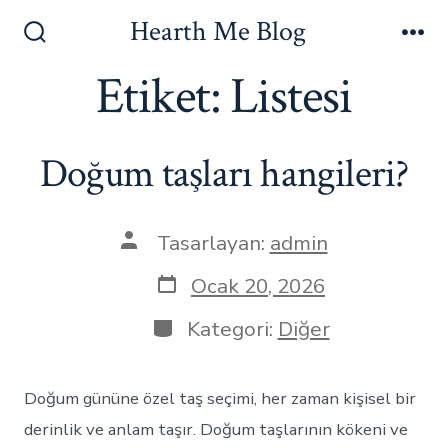
İçeriğe
Hearth Me Blog
atla
Arama
Me
Çubuğunu
Etiket:
Listesi
Göster/Gizle
Doğum taşları hangileri?
Yazının
Tasarlayan:
admin
yazarı
Yazı
Ocak 20, 2026
tarihi
Kategoriler
Kategori:
Diğer
Doğum gününe özel taş seçimi, her zaman kişisel bir
derinlik ve anlam taşır. Doğum taşlarının kökeni ve