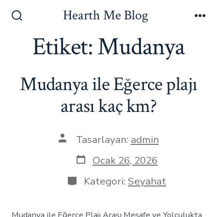
İçeriğe
Hearth Me Blog
atla
Arama
Me
Çubuğunu
Etiket:
Mudanya
Göster/Gizle
Mudanya ile Eğerce plajı
arası kaç km?
Yazının
Tasarlayan:
admin
yazarı
Yazı
Ocak 26, 2026
tarihi
Kategoriler
Kategori:
Seyahat
Mudanya ile Eğerce Plajı Arası Mesafe ve Yolculukta