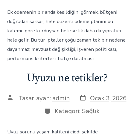
Ek ödemenin bir anda kesildiğini görmek, bütçeni
doğrudan sarsar; hele düzenli ödeme planını bu
kaleme göre kurduysan belirsizlik daha da yıpratıcı
hale gelir. Bu tür iptaller çoğu zaman tek bir nedene
dayanmaz; mevzuat değişikliği, işveren politikası,
performans kriterleri, bütçe daralması…
Uyuzu ne tetikler?
Yazı
Yazının
Tasarlayan:
admin
Ocak 3, 2026
tarihi
yazarı
Kategoriler
Kategori:
Sağlık
Uyuz sorunu yaşam kaliteni ciddi şekilde