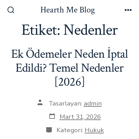
İçeriğe
Hearth Me Blog
atla
Arama
Me
Çubuğunu
Etiket:
Nedenler
Göster/Gizle
Ek Ödemeler Neden İptal
Edildi? Temel Nedenler
[2026]
Yazının
Tasarlayan:
admin
yazarı
Yazı
Mart 31, 2026
tarihi
Kategoriler
Kategori:
Hukuk