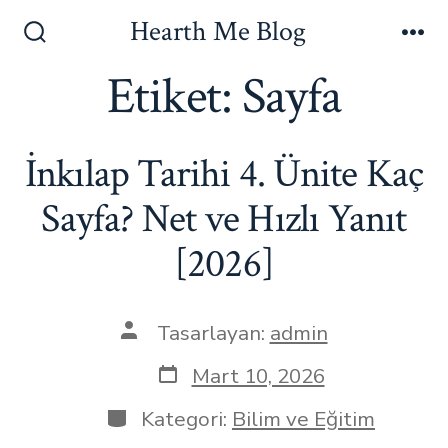
İçeriğe
Hearth Me Blog
atla
Arama
Me
Çubuğunu
Etiket:
Sayfa
Göster/Gizle
İnkılap Tarihi 4. Ünite Kaç
Sayfa? Net ve Hızlı Yanıt
[2026]
Yazının
Tasarlayan:
admin
yazarı
Yazı
Mart 10, 2026
tarihi
Kategoriler
Kategori:
Bilim ve Eğitim