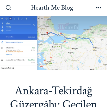
İçeriğe
Hearth Me Blog
atla
Arama
Me
Çubuğunu
Göster/Gizle
Ankara-Tekirdağ
Güzergâhı: Geçilen