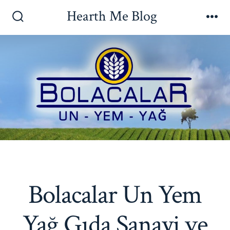
İçeriğe
Hearth Me Blog
atla
Arama
Me
Çubuğunu
Göster/Gizle
Bolacalar Un Yem
Yağ Gıda Sanayi ve