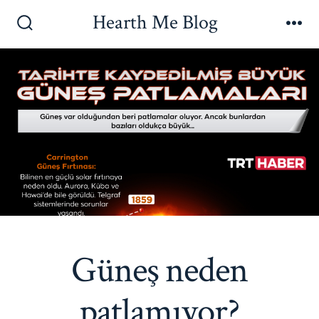
İçeriğe
Hearth Me Blog
atla
Arama
Me
Çubuğunu
Göster/Gizle
Güneş neden
patlamıyor?