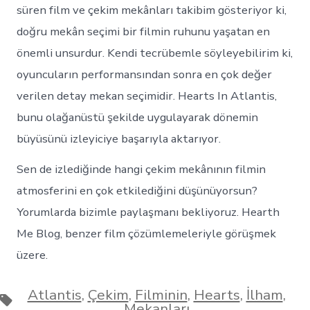
süren film ve çekim mekânları takibim gösteriyor ki,
doğru mekân seçimi bir filmin ruhunu yaşatan en
önemli unsurdur. Kendi tecrübemle söyleyebilirim ki,
oyuncuların performansından sonra en çok değer
verilen detay mekan seçimidir. Hearts In Atlantis,
bunu olağanüstü şekilde uygulayarak dönemin
büyüsünü izleyiciye başarıyla aktarıyor.
Sen de izlediğinde hangi çekim mekânının filmin
atmosferini en çok etkilediğini düşünüyorsun?
Yorumlarda bizimle paylaşmanı bekliyoruz. Hearth
Me Blog, benzer film çözümlemeleriyle görüşmek
üzere.
Atlantis
,
Çekim
,
Filminin
,
Hearts
,
İlham
,
Etiketler
Mekanları