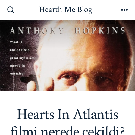
İçeriğe
Hearth Me Blog
atla
Arama
Me
Çubuğunu
Göster/Gizle
Hearts In Atlantis
filmi nerede çekildi?