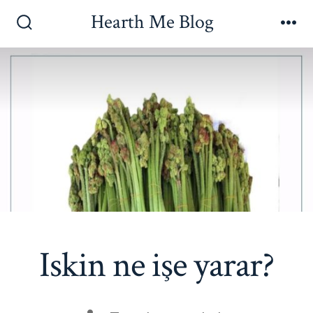
İçeriğe
Hearth Me Blog
atla
Arama
Me
Çubuğunu
Göster/Gizle
Iskin ne işe yarar?