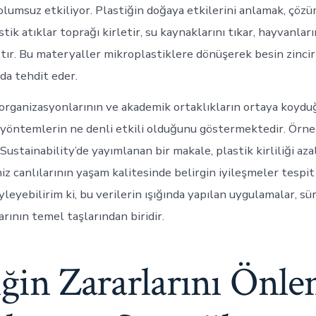
olumsuz etkiliyor. Plastiğin doğaya etkilerini anlamak, çöz
astik atıklar toprağı kirletir, su kaynaklarını tıkar, hayvanla
ltır. Bu materyaller mikroplastiklere dönüşerek besin zincir
 da tehdit eder.
e organizasyonlarının ve akademik ortaklıkların ortaya koydu
z yöntemlerin ne denli etkili olduğunu göstermektedir. Örn
Sustainability’de yayımlanan bir makale, plastik kirliliği aza
z canlılarının yaşam kalitesinde belirgin iyileşmeler tespit 
eyebilirim ki, bu verilerin ışığında yapılan uygulamalar, sür
arının temel taşlarından biridir.
iğin Zararlarını Önl