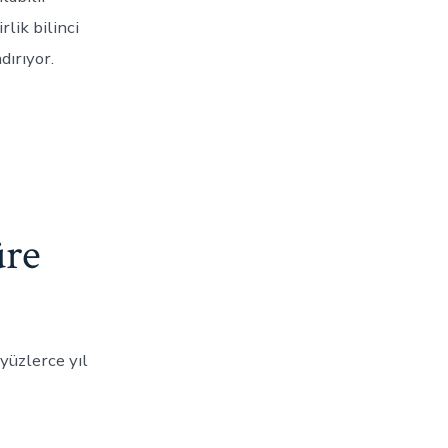
lik bilinci
dırıyor.
üre
yüzlerce yıl