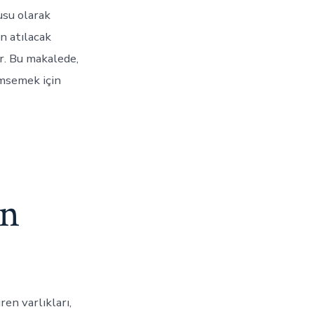
usu olarak
in atılacak
r. Bu makalede,
imsemek için
ın
en varlıkları,