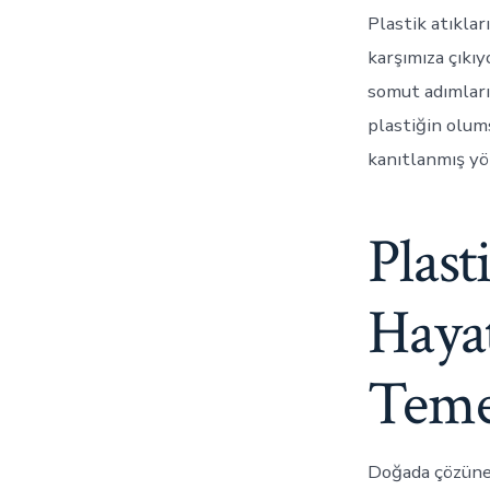
Plastik atıklar
karşımıza çıkıy
somut adımları
plastiğin olum
kanıtlanmış yö
Plast
Hayat
Teme
Doğada çözünebi