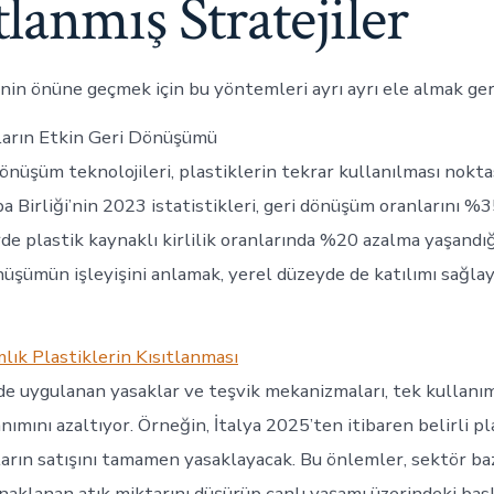
lanmış Stratejiler
ğinin önüne geçmek için bu yöntemleri ayrı ayrı ele almak ger
kların Etkin Geri Dönüşümü
önüşüm teknolojileri, plastiklerin tekrar kullanılması noktas
 Birliği’nin 2023 istatistikleri, geri dönüşüm oranlarını %3
de plastik kaynaklı kirlilik oranlarında %20 azalma yaşandığ
nüşümün işleyişini anlamak, yerel düzeyde de katılımı sağlay
lık Plastiklerin Kısıtlanması
rde uygulanan yasaklar ve teşvik mekanizmaları, tek kullanım
nımını azaltıyor. Örneğin, İtalya 2025’ten itibaren belirli pl
ların satışını tamamen yasaklayacak. Bu önlemler, sektör ba
naklanan atık miktarını düşürüp canlı yaşamı üzerindeki bask