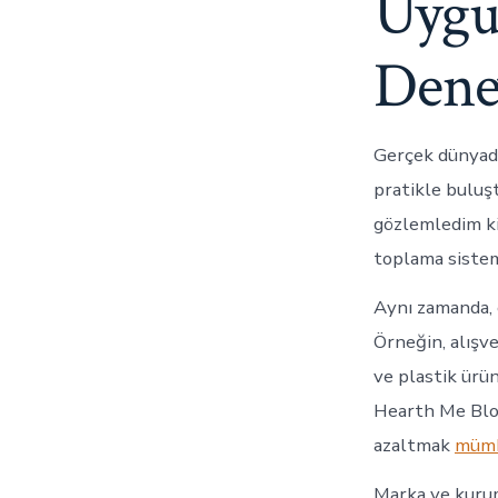
Uygu
Deney
Gerçek dünyada
pratikle buluşt
gözlemledim ki,
toplama sistem
Aynı zamanda, 
Örneğin, alışv
ve plastik ürü
Hearth Me Blog
azaltmak
müm
Marka ve kuruml