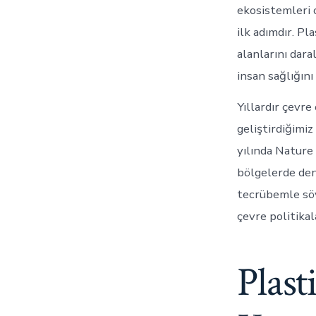
ekosistemleri 
ilk adımdır. Pl
alanlarını dara
insan sağlığını
Yıllardır çevr
geliştirdiğimi
yılında Nature 
bölgelerde deni
tecrübemle söyl
çevre politikal
Plast