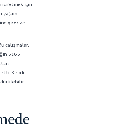
üm üretmek için
rın yaşam
ine girer ve
ğu çalışmalar,
eğin, 2022
ltan
etti. Kendi
dürülebilir
emede