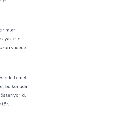
ırımları
 ayak izini
 uzun vadede
esinde temel.
er, bu konuda
österiyor ki,
ktör.