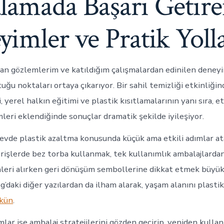
lamada Başarı Getir
imler ve Pratik Yoll
n gözlemlerim ve katıldığım çalışmalardan edinilen deneyi
uğu noktaları ortaya çıkarıyor. Bir sahil temizliği etkinliğin
 yerel halkın eğitimi ve plastik kısıtlamalarının yanı sıra, et
leri eklendiğinde sonuçlar dramatik şekilde iyileşiyor.
evde plastik azaltma konusunda küçük ama etkili adımlar ata
erişlerde bez torba kullanmak, tek kullanımlık ambalajlard
nleri alırken geri dönüşüm sembollerine dikkat etmek büyük 
’daki diğer yazılardan da ilham alarak, yaşam alanını plast
kün
.
ar ise ambalaj stratejilerini gözden geçirip, yeniden kullanı