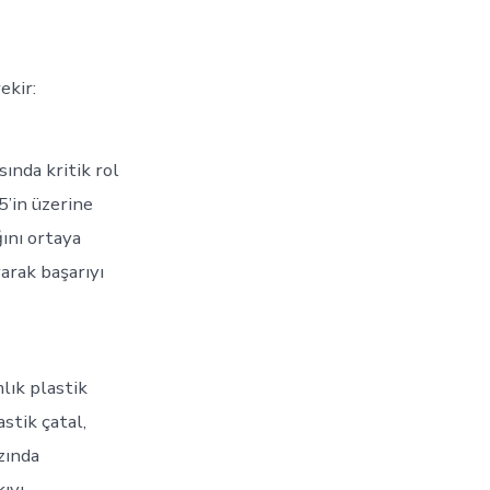
ekir:
ında kritik rol
5’in üzerine
ını ortaya
arak başarıyı
lık plastik
astik çatal,
zında
ıyı