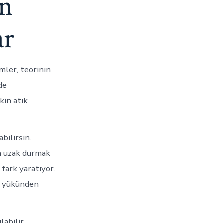
en
ar
mler, teorinin
de
kin atık
bilirsin.
an uzak durmak
fark yaratıyor.
ik yükünden
labilir