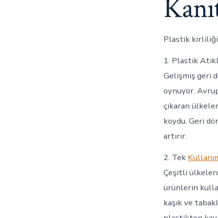
Kanıt
Plastik kirlili
1. Plastik Atı
Gelişmiş geri d
oynuyor. Avrupa
çıkaran ülkeler
koydu. Geri dö
artırır.
2. Tek
Kullanım
Çeşitli ülkele
ürünlerin kulla
kaşık ve tabak
plastikten kay