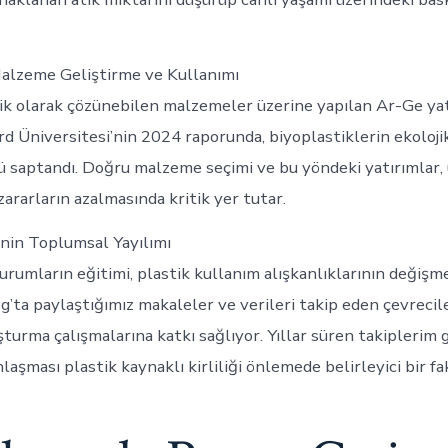
Malzeme Geliştirme ve Kullanımı
ik olarak çözünebilen malzemeler üzerine yapılan Ar-Ge yat
rd Üniversitesi’nin 2024 raporunda, biyoplastiklerin ekolojik
saptandı. Doğru malzeme seçimi ve bu yöndeki yatırımlar,
zararların azalmasında kritik yer tutar.
inin Toplumsal Yayılımı
urumların eğitimi, plastik kullanım alışkanlıklarının değişm
’ta paylaştığımız makaleler ve verileri takip eden çevrecil
şturma çalışmalarına katkı sağlıyor. Yıllar süren takiplerim g
laşması plastik kaynaklı kirliliği önlemede belirleyici bir fa