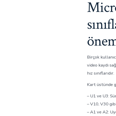
Micr
sınıf
önem
Birçok kullanı
video kaydı sağ
hız sınıflarıdır.
Kart üstünde g
– U1 ve U3: Sü
– V10, V30 gibi
– A1 ve A2: Uy