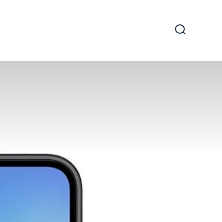
Arama
Çubuğun
Göster/Gi