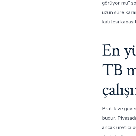
görüyor mu” so
uzun süre karar
kalitesi kapasi
En yü
TB mı
çalış
Pratik ve güven
budur. Piyasad
ancak üretici b