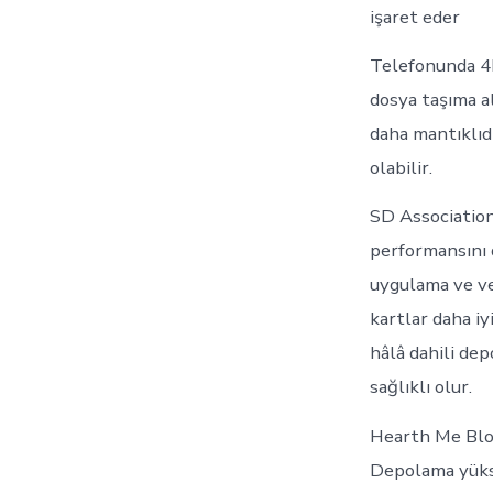
işaret eder
Telefonunda 4K
dosya taşıma a
daha mantıklıdı
olabilir.
SD Association
performansını 
uygulama ve ve
kartlar daha i
hâlâ dahili de
sağlıklı olur.
Hearth Me Blog
Depolama yükse