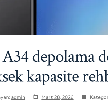
A34 depolama de
sek kapasite reh
Yazı
Kategoriler
ayan:
admin
Mart 28, 2026
Kategor
tarihi