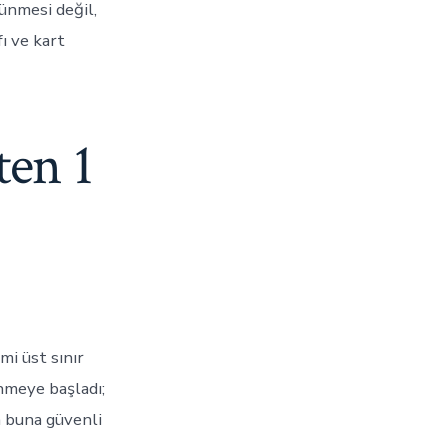
ünmesi değil,
fı ve kart
ten 1
mi üst sınır
nmeye başladı;
a buna güvenli