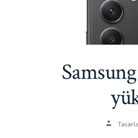
Samsung 
yük
Yazının
Tasarl
yazarı