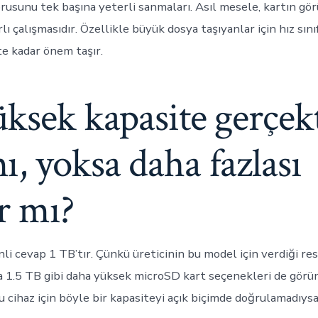
rusunu tek başına yeterli sanmaları. Asıl mesele, kartın gör
lı çalışmasıdır. Özellikle büyük dosya taşıyanlar için hız sını
te kadar önem taşır.
ksek kapasite gerçek
, yoksa daha fazlası
ır mı?
li cevap 1 TB’tır. Çünkü üreticinin bu model için verdiği res
a 1.5 TB gibi daha yüksek microSD kart seçenekleri de görü
u cihaz için böyle bir kapasiteyi açık biçimde doğrulamadıys