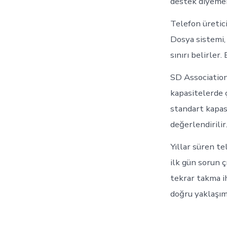
destek diyeme
Telefon üretic
Dosya sistemi, 
sınırı belirler.
SD Association
kapasitelerde ç
standart kapasi
değerlendirilir
Yıllar süren te
ilk gün sorun 
tekrar takma i
doğru yaklaşım,