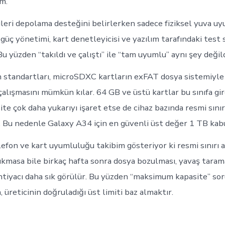
m.
ileri depolama desteğini belirlerken sadece fiziksel yuva 
güç yönetimi, kart denetleyicisi ve yazılım tarafındaki test 
 Bu yüzden “takıldı ve çalıştı” ile “tam uyumlu” aynı şey değild
 standartları, microSDXC kartların exFAT dosya sistemiyle
alışmasını mümkün kılar. 64 GB ve üstü kartlar bu sınıfa gir
te çok daha yukarıyı işaret etse de cihaz bazında resmi sınır
. Bu nedenle Galaxy A34 için en güvenli üst değer 1 TB kabul
lefon ve kart uyumluluğu takibim gösteriyor ki resmi sınırı 
çıkmasa bile birkaç hafta sonra dosya bozulması, yavaş taram
htiyacı daha sık görülür. Bu yüzden “maksimum kapasite” so
 üreticinin doğruladığı üst limiti baz almaktır.