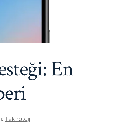
steği: En
beri
i:
Teknoloji