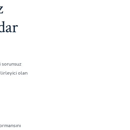
z
dar
i sorunsuz
irleyici olan
formansını