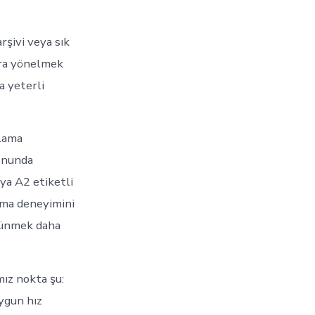
şivi veya sık
ara yönelmek
a yeterli
ulama
fonunda
ya A2 etiketli
lama deneyimini
üşünmek daha
mız nokta şu:
ygun hız