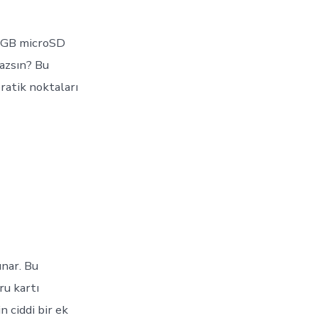
ç GB microSD
azsın? Bu
ratik noktaları
nar. Bu
ru kartı
n ciddi bir ek