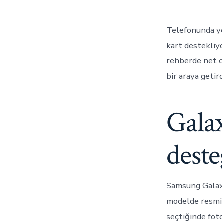
Telefonunda ye
kart destekliy
rehberde net c
bir araya getir
Gala
deste
Samsung Galaxy
modelde resmi 
seçtiğinde foto