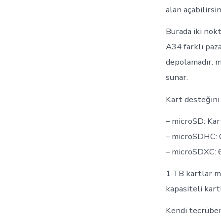
alan açabilirsin
Burada iki nokt
A34 farklı paza
depolamadır. m
sunar.
Kart desteğini
– microSD: Kart
– microSDHC: G
– microSDXC: 6
1 TB kartlar mi
kapasiteli kartl
Kendi tecrübeml