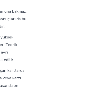
uyumuna bakmaz.
sonuçları da bu
ir.
 yüksek
er. Teorik
 ayrı
 edilir.
aşan kartlarda
a veya kartı
rusunda en