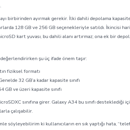
.
ayı birbirinden ayırmak gerekir. İlki dahili depolama kapasite
rlarda 128 GB ve 256 GB seçenekleriyle satıldı. İkincisi hari
icroSD kart yuvası, bu dahili alanı artırmaz; ona ek bir dep
 değerlendirirken şu üç ifade önem taşır:
ın fiziksel formatı
enelde 32 GB’a kadar kapasite sınıfı
4 GB ve üzeri kapasite sınıfı
croSDXC sınıfına girer. Galaxy A34 bu sınıfı desteklediği iç
arla çalışabilir.
e söyleyebilirim ki kullanıcıların en sık yaptığı hata, “tele