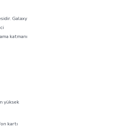
sidir. Galaxy
ci
olama katmanı
in yüksek
fon kartı