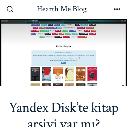
İçeriğe
Hearth Me Blog
atla
Arama
Me
Çubuğunu
Göster/Gizle
Yandex Disk’te kitap
arşivi var mı?