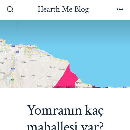
İçeriğe
Hearth Me Blog
atla
Arama
Me
Çubuğunu
Göster/Gizle
Yomranın kaç
mahallesi var?