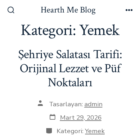
İçeriğe
Hearth Me Blog
atla
Arama
Me
Çubuğunu
Kategori:
Yemek
Göster/Gizle
Şehriye Salatası Tarifi:
Orijinal Lezzet ve Püf
Noktaları
Yazının
Tasarlayan:
admin
yazarı
Yazı
Mart 29, 2026
tarihi
Kategoriler
Kategori:
Yemek