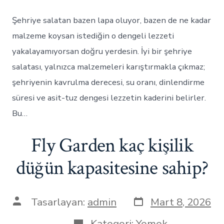
Şehriye salatan bazen lapa oluyor, bazen de ne kadar
malzeme koysan istediğin o dengeli lezzeti
yakalayamıyorsan doğru yerdesin. İyi bir şehriye
salatası, yalnızca malzemeleri karıştırmakla çıkmaz;
şehriyenin kavrulma derecesi, su oranı, dinlendirme
süresi ve asit-tuz dengesi lezzetin kaderini belirler.
Bu…
Fly Garden kaç kişilik
düğün kapasitesine sahip?
Yazı
Yazının
Tasarlayan:
admin
Mart 8, 2026
tarihi
yazarı
Kategoriler
Kategori:
Yemek