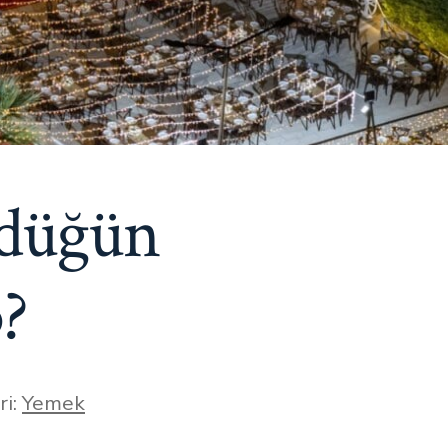
 düğün
p?
r
ri:
Yemek