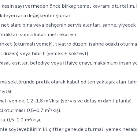
n kesin sayı vermeden önce birkaç temel kavramı oturtalım
tkileyen ana değişkenler şunlar:
r net alan: bina veya bahçenin servis alanları, sahne, yiyecek 
rıldıktan sonra kalan metrekaresi.
banket (oturmalı yemek), tiyatro düzeni (sahne odaklı oturma
el düzen) veya hibrit (yemek + kokteyl).
yasal kısıtlar: belediye veya itfaiye onayı, maksimum insan 
ama sektöründe pratik olarak kabul edilen yaklaşık alan tah
ıyla):
lı yemek: 1,2–1,6 m²/kişi (servis ve dolaşım dahil planla).
ci oturması: 0,5–0,7 m²/kişi.
a: 0,5–1,0 m²/kişi.
le söyleyebilirim ki, çiftler genelde oturmalı yemek hesabı