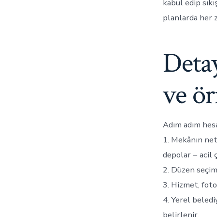
kabul edip sık
planlarda her 
Detay
ve ö
Adım adım hes
1. Mekânın net 
depolar − acil ç
2. Düzen seçimi
3. Hizmet, foto
4. Yerel beledi
belirlenir.