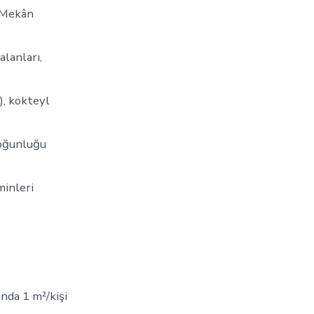
. Mekân
alanları,
), kokteyl
yoğunluğu
minleri
nda 1 m²/kişi