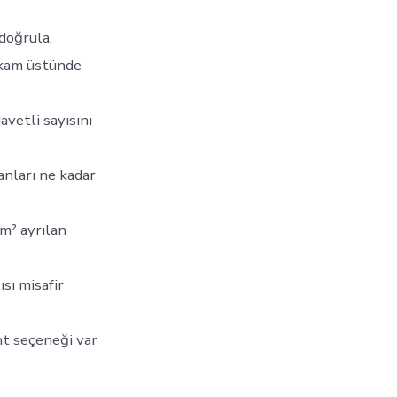
 doğrula.
rakam üstünde
avetli sayısını
anları ne kadar
 m² ayrılan
sı misafir
nt seçeneği var