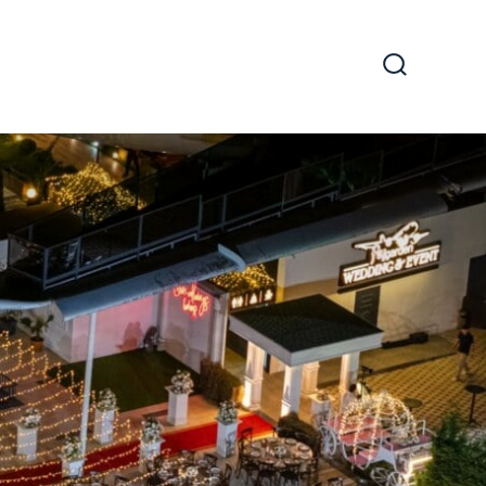
Arama
Çubuğun
Göster/Gi