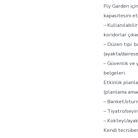
Fly Garden içi
kapasitesini e
– Kullanılabili
koridorlar çıka
– Düzen tipi: 
(ayakta/daires
– Güvenlik ve 
belgeleri.
Etkinlik planl
(planlama amac
– Banket/oturma
– Tiyatro/seyir
– Kokteyl/ayakt
Kendi tecrübem