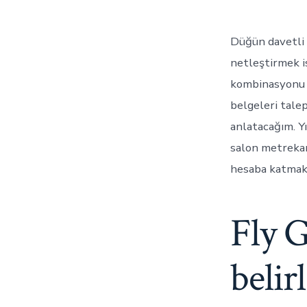
Düğün davetli 
netleştirmek i
kombinasyonu s
belgeleri tale
anlatacağım. Y
salon metrekare
hesaba katmak 
Fly G
belir