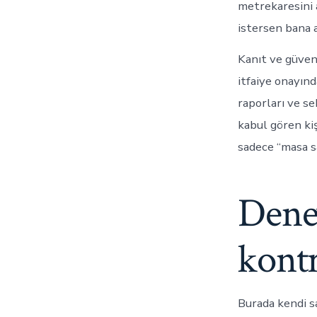
metrekaresini 
istersen bana a
Kanıt ve güven
itfaiye onayın
raporları ve se
kabul gören kiş
sadece “masa s
Dene
kontr
Burada kendi s