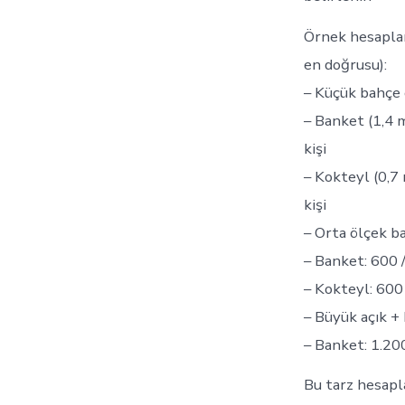
Örnek hesaplam
en doğrusu):
– Küçük bahçe 
– Banket (1,4 m
kişi
– Kokteyl (0,7 
kişi
– Orta ölçek b
– Banket: 600 
– Kokteyl: 600 
– Büyük açık +
– Banket: 1.20
Bu tarz hesapl