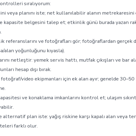
ontrolleri sıralıyorum:
ni veya planını iste; net kullanılabilir alanın metrekaresini
ye kapasite belgesini talep et; etkinlik günü burada yazan 
.
ik referanslarını ve fotoğrafları gör; fotoğraflardan gerçek d
a/alan yoğunluğunu kıyasla).
rını netleştir: yemek servis hattı, mutfak çıkışları ve bar al
unları hesap dışı bırak.
 fotoğraf/video ekipmanları için ek alan ayır; genelde 30–50
me.
apasitesi ve konaklama imkanlarını kontrol et; ulaşım sıkıntı
abilir.
alternatif plan iste: yağış riskine karşı kapalı alan veya te
eleri farklı olur.