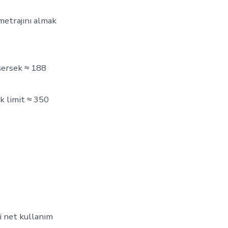
metrajını almak
üşersek ≈ 188
ik limit ≈ 350
i net kullanım