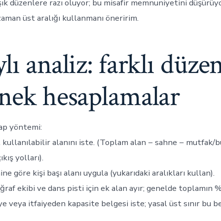
ışık düzenlere razı oluyor; bu misafir memnuniyetini düşürüy
zaman üst aralığı kullanmanı öneririm.
lı analiz: farklı düze
rnek hesaplamalar
ap yöntemi:
kullanılabilir alanını iste. (Toplam alan − sahne − mutfak/b
ıkış yolları).
ne göre kişi başı alanı uygula (yukarıdaki aralıkları kullan).
ğraf ekibi ve dans pisti için ek alan ayır; genelde toplamın 
ye veya itfaiyeden kapasite belgesi iste; yasal üst sınır bu 