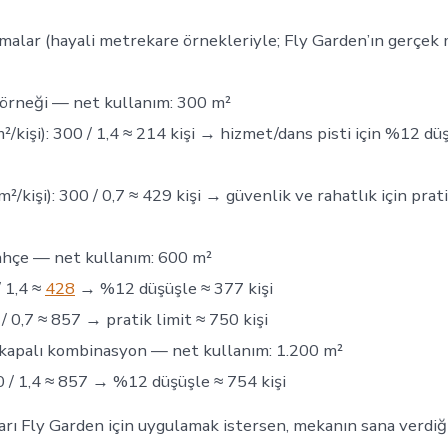
alar (hayali metrekare örnekleriyle; Fly Garden’ın gerçek 
örneği — net kullanım: 300 m²
²/kişi): 300 / 1,4 ≈ 214 kişi → hizmet/dans pisti için %12 d
m²/kişi): 300 / 0,7 ≈ 429 kişi → güvenlik ve rahatlık için prat
ahçe — net kullanım: 600 m²
/ 1,4 ≈
428
→ %12 düşüşle ≈ 377 kişi
/ 0,7 ≈ 857 → pratik limit ≈ 750 kişi
 kapalı kombinasyon — net kullanım: 1.200 m²
0 / 1,4 ≈ 857 → %12 düşüşle ≈ 754 kişi
arı Fly Garden için uygulamak istersen, mekanın sana verdiğ