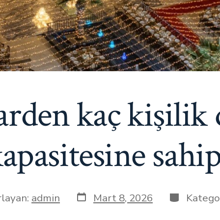
arden kaç kişilik
apasitesine sahi
Yazı
Kategorile
rlayan:
admin
Mart 8, 2026
Katego
tarihi