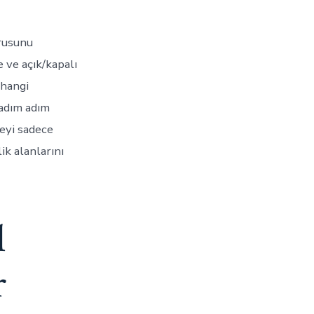
orusunu
 ve açık/kapalı
 hangi
 adım adım
teyi sadece
ik alanlarını
l
r