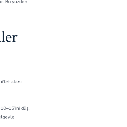
or. Bu yüzden
nler
uffet alanı −
%10–15’ini düş.
belgeyle