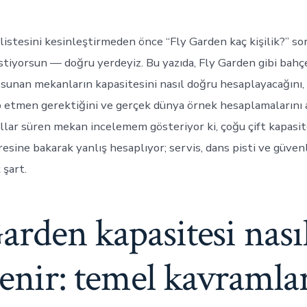
listesini kesinleştirmeden önce “Fly Garden kaç kişilik?” s
stiyorsun — doğru yerdeyiz. Bu yazıda, Fly Garden gibi bahçe
unan mekanların kapasitesini nasıl doğru hesaplayacağını,
p etmen gerektiğini ve gerçek dünya örnek hesaplamalarını
ıllar süren mekan incelemem gösteriyor ki, çoğu çift kapasi
sine bakarak yanlış hesaplıyor; servis, dans pisti ve güvenl
şart.
arden kapasitesi nası
lenir: temel kavramla