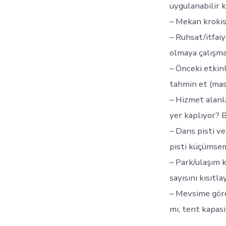
uygulanabilir k
– Mekan krokisi
– Ruhsat/itfai
olmaya çalışma
– Önceki etkinl
tahmin et (mas
– Hizmet alanla
yer kaplıyor? B
– Dans pisti ve
pisti küçümse
– Park/ulaşım k
sayısını kısıtlay
– Mevsime göre 
mı, tent kapasit