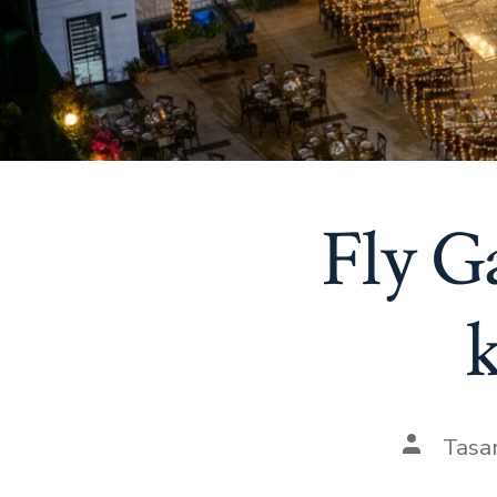
Fly G
k
Yazının
Tasa
yazarı