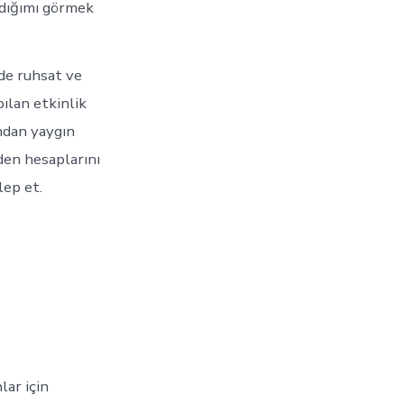
ndığımı görmek
de ruhsat ve
ılan etkinlik
ından yaygın
zden hesaplarını
lep et.
ar için